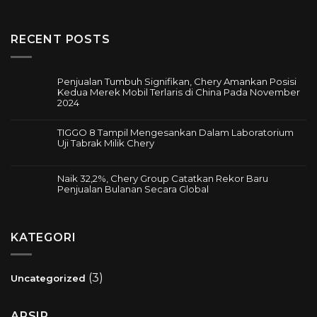
RECENT POSTS
Penjualan Tumbuh Signifikan, Chery Amankan Posisi
Kedua Merek Mobil Terlaris di China Pada November
2024
Tak
ada
TIGGO 8 Tampil Mengesankan Dalam Laboratorium
komentar
Uji Tabrak Milik Chery
pada
Tak
Penjualan
ada
Tumbuh
komentar
Naik 32,2%, Chery Group Catatkan Rekor Baru
Signifikan,
pada
Penjualan Bulanan Secara Global
Chery
TIGGO
Amankan
Tak
8
Posisi
ada
Tampil
Kedua
komentar
Mengesankan
Merek
pada
KATEGORI
Dalam
Mobil
Naik
Laboratorium
Terlaris
32,2%,
Uji
di
Chery
Tabrak
China
Group
(3)
Uncategorized
Milik
Pada
Catatkan
Chery
November
Rekor
2024
Baru
ARSIP