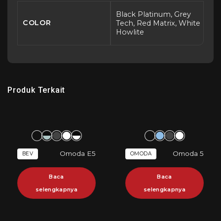
Black Platinum, Grey
COLOR
Tech, Red Matrix, White
Howlite
Produk Terkait
Omoda E5
Omoda 5
BEV
OMODA
Baca
Baca
selengkapnya
selengkapnya